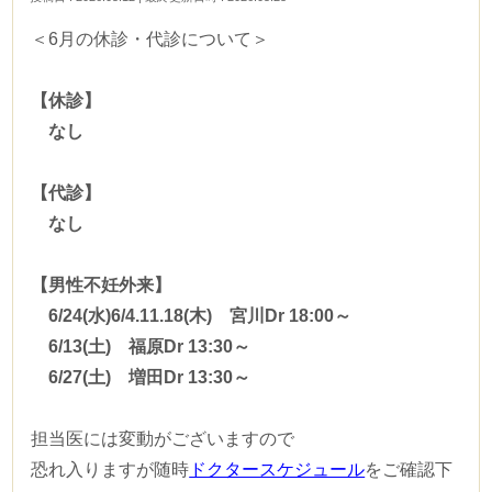
治療実績・研究実績
＜6月の休診・代診について＞
プレコンセプションケア
【休診】
なし
説明会動画・youtubeチャンネル
【代診】
医師・スタッフ紹介
なし
院内・設備紹介
【男性不妊外来】
アクセス・地図
6/24(水)
6/4.11.18
(木) 宮川Dr 18:00～
6/13(土) 福原Dr 13:30～
よくあるご質問
6/27(土) 増田Dr 13:30～
ご意見箱
担当医には変動がございますので
恐れ入りますが随時
ドクタースケジュール
をご確認下
「jineko」当院取材記事