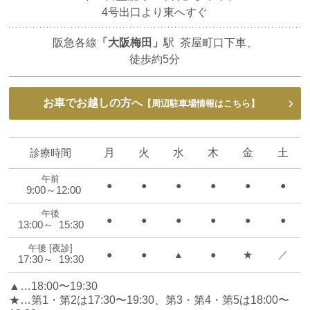
4号出口より東へすぐ
阪急各線
「大阪梅田」
駅 茶屋町口下車、
徒歩約5分
お車でお越しの方へ
【周辺駐車場情報はこちら】
診療時間
月
火
水
木
金
土
午前
●
●
●
●
●
●
9:00～12:00
午後
●
●
●
●
●
●
13:00～ 15:30
午後 [夜診]
●
●
▲
●
★
／
17:30～ 19:30
▲…18:00〜19:30
★…第1・第2は17:30〜19:30、第3・第4・第5は18:00〜