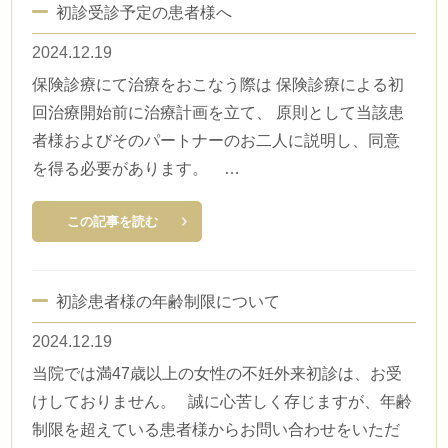
初診受診予定の患者様へ
治療実績・研究実績
2024.12.19
プレコンセプションケア
保険診療にて治療をおこなう際は 保険診療による初
回治療開始前に治療計画を立て、 原則として当該患
説明会動画・youtubeチャンネル
者様およびそのパートナーのお二人に説明し、同意
を得る必要があります。 …
医師・スタッフ紹介
この記事を読む
院内・設備紹介
アクセス・地図
初診患者様の年齢制限について
よくあるご質問
2024.12.19
当院では満47歳以上の女性の不妊外来初診は、お受
ご意見箱
けしておりません。 誠に心苦しく存じますが、年齢
制限を超えている患者様からお問い合わせをいただ
「jineko」当院取材記事