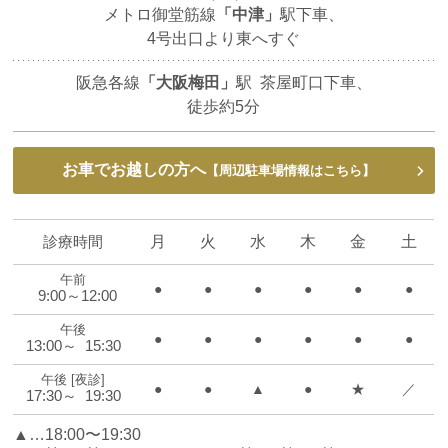
メトロ御堂筋線
「中津」
駅下車、
4号出口より東へすぐ
阪急各線
「大阪梅田」
駅 茶屋町口下車、
徒歩約5分
お車でお越しの方へ
【周辺駐車場情報はこちら】
診療時間
月
火
水
木
金
土
午前
●
●
●
●
●
●
9:00～12:00
午後
●
●
●
●
●
●
13:00～ 15:30
午後 [夜診]
●
●
▲
●
★
／
17:30～ 19:30
▲…18:00〜19:30