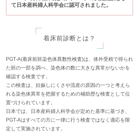
て日本産科婦人科学会に認可されました。
治療実績・研究実績
プレコンセプションケア
着床前診断とは？
説明会動画・youtubeチャンネル
医師・スタッフ紹介
PGT-A(着床前胚染色体異数性検査)は、体外受精で得られ
た胚の一部を調べ、染色体の数に大きな異常がないかを
院内・設備紹介
確認する検査です。
この検査は、妊娠しにくさや流産の原因の一つと考えら
アクセス・地図
れる染色体異常を把握するための補助歴な検査として位
置づけられています。
よくあるご質問
日本では、日本産科婦人科学会が定めた基準に基づき、
PGT-Aはすべての方に一律に行う検査ではなく適応を限
ご意見箱
定して実施されています。
「jineko」当院取材記事