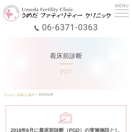
06-6371-0363
ホーム
ごあいさつ
着床前診断
初診の方へ
診療のご案内
費用について
ホーム
»
診療のご案内
»
着床前診断
助成金
遠隔診療(オンライン診療)
2018年6月に着床前診断（PGD）の実施施設とし