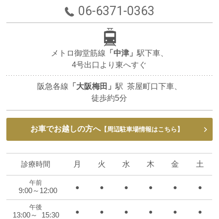
06-6371-0363
メトロ御堂筋線
「中津」
駅下車、
4号出口より東へすぐ
阪急各線
「大阪梅田」
駅 茶屋町口下車、
徒歩約5分
お車でお越しの方へ
【周辺駐車場情報はこちら】
診療時間
月
火
水
木
金
土
午前
●
●
●
●
●
●
9:00～12:00
午後
●
●
●
●
●
●
13:00～ 15:30